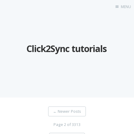
MENU
Home
Click2Sync tutorials
←
Newer Posts
Page 2 of 3313